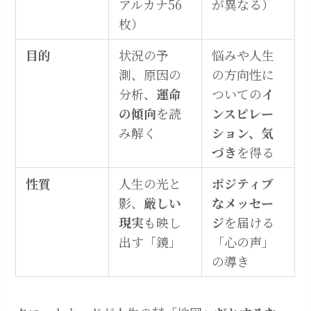
アルカナ56
が異なる）
枚）
目的
状況の予
悩みや人生
測、原因の
の方向性に
分析、
運命
ついての
イ
の傾向
を読
ンスピレー
み解く
ション、気
づき
を得る
性質
人生の光と
ポジティブ
影、
厳しい
なメッセー
現実
も映し
ジ
を届ける
出す「鏡」
「心の声」
の導き