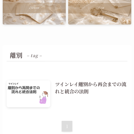
離別
– tag –
ツインレイ離別から再会までの流
れと統合の法則
1