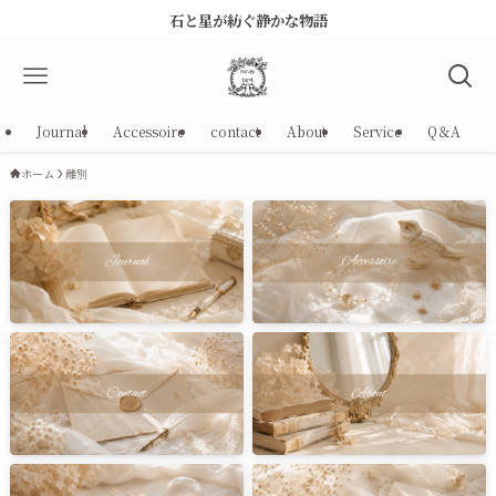
石と星が紡ぐ静かな物語
Journal
Accessoire
contact
About
Service
Q＆A
ホーム
離別