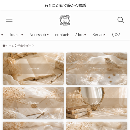
石と星が紡ぐ静かな物語
Journal
Accessoire
contact
About
Service
Q＆A
ホーム
伴走サポート